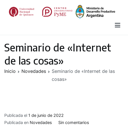
Saltar
al
contenido
Centro Universitario PyME
El Centro Universitario PyME es una nueva propuesta de asistencia
técnica, capacitación y promoción para el desarrollo productivo,
innovador y socioeconómico de micro, pequeñas y medianas
Seminario de «Internet
empresas y cadenas de valor estratégicas.
de las cosas»
Inicio
Novedades
Seminario de «Internet de las
cosas»
Publicada el
1 de junio de 2022
en
Publicada en
Novedades
Sin comentarios