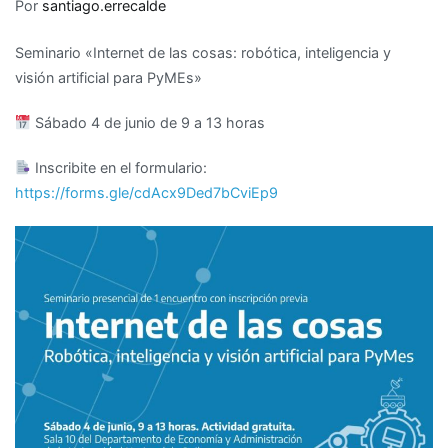
Seminario
Por
santiago.errecalde
de
Seminario «Internet de las cosas: robótica, inteligencia y
«Internet
visión artificial para PyMEs»
de
las
Sábado 4 de junio de 9 a 13 horas
cosas»
Inscribite en el formulario:
https://forms.gle/cdAcx9Ded7bCviEp9