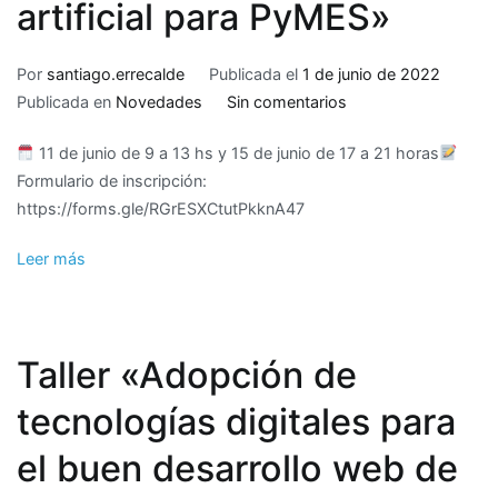
artificial para PyMES»
Por
santiago.errecalde
Publicada el
1 de junio de 2022
en
Publicada en
Novedades
Sin comentarios
Taller:
11 de junio de 9 a 13 hs y 15 de junio de 17 a 21 horas
«Internet
Formulario de inscripción:
de
https://forms.gle/RGrESXCtutPkknA47
las
cosas.
Leer más
Robótica,
inteligencia
y
visión
Taller «Adopción de
artificial
para
tecnologías digitales para
PyMES»
el buen desarrollo web de