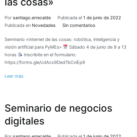
las cosas»
las
PyMEs»
Por
santiago.errecalde
Publicada el
1 de junio de 2022
en
Publicada en
Novedades
Sin comentarios
Seminario
Seminario «Internet de las cosas: robótica, inteligencia y
de
visión artificial para PyMEs»
Sábado 4 de junio de 9 a 13
«Internet
horas
Inscribite en el formulario:
de
https://forms.gle/cdAcx9Ded7bCviEp9
las
cosas»
Leer más
Seminario de negocios
digitales
Por
santiago.errecalde
Publicada el
1 de junio de 2022