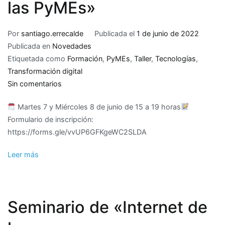
las PyMEs»
Por
santiago.errecalde
Publicada el
1 de junio de 2022
Publicada en
Novedades
Etiquetada como
Formación
,
PyMEs
,
Taller
,
Tecnologías
,
Transformación digital
en
Sin comentarios
Taller
Martes 7 y Miércoles 8 de junio de 15 a 19 horas
«Adopción
Formulario de inscripción:
de
https://forms.gle/vvUP6GFKgeWC2SLDA
tecnologías
digitales
Leer más
para
el
buen
desarrollo
Seminario de «Internet de
web
de