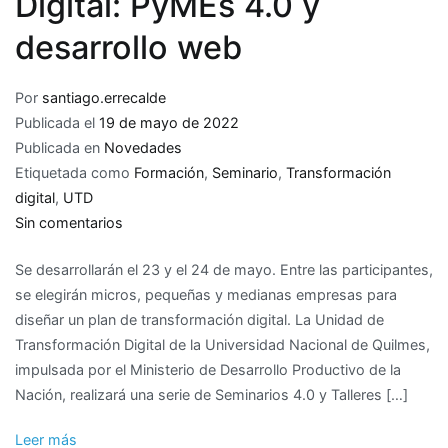
Digital: PyMEs 4.0 y
desarrollo web
Por
santiago.errecalde
Publicada el
19 de mayo de 2022
Publicada en
Novedades
Etiquetada como
Formación
,
Seminario
,
Transformación
digital
,
UTD
en
Sin comentarios
Nuevos
Se desarrollarán el 23 y el 24 de mayo. Entre las participantes,
seminarios
se elegirán micros, pequeñas y medianas empresas para
de
diseñar un plan de transformación digital. La Unidad de
la
Transformación Digital de la Universidad Nacional de Quilmes,
Unidad
impulsada por el Ministerio de Desarrollo Productivo de la
de
Nación, realizará una serie de Seminarios 4.0 y Talleres […]
Transformación
Digital:
Leer más
PyMEs