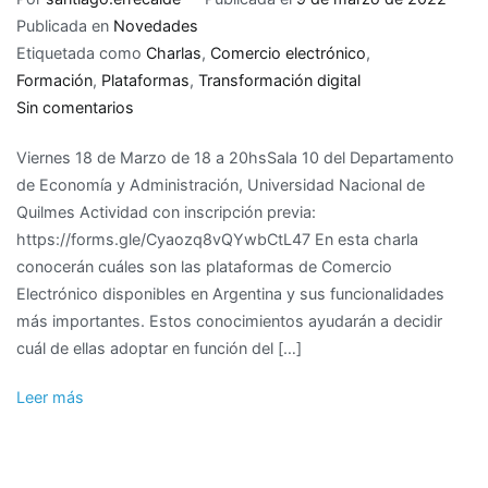
y
Publicada en
Novedades
Medianas
Etiquetada como
Charlas
,
Comercio electrónico
,
Empresas
Formación
,
Plataformas
,
Transformación digital
(MiPyMES)
en
Sin comentarios
Charla:
Viernes 18 de Marzo de 18 a 20hsSala 10 del Departamento
Plataformas
de Economía y Administración, Universidad Nacional de
de
Quilmes Actividad con inscripción previa:
comercio
https://forms.gle/Cyaozq8vQYwbCtL47 En esta charla
electrónico
conocerán cuáles son las plataformas de Comercio
Electrónico disponibles en Argentina y sus funcionalidades
más importantes. Estos conocimientos ayudarán a decidir
cuál de ellas adoptar en función del […]
Leer más