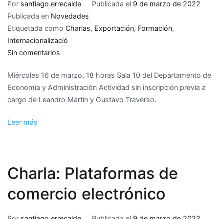
Por
santiago.errecalde
Publicada el
9 de marzo de 2022
Publicada en
Novedades
Etiquetada como
Charlas
,
Exportación
,
Formación
,
Internacionalizació
en
Sin comentarios
Charla:
Miércoles 16 de marzo, 18 horas Sala 10 del Departamento de
Prepararse
Economía y Administración Actividad sin inscripción previa a
para
cargo de Leandro Martin y Gustavo Traverso.
exportar.
El
Leer más
camino
para
la
internacionalización
Charla: Plataformas de
de
las
comercio electrónico
Micro,
Pequeñas
Por
santiago.errecalde
Publicada el
9 de marzo de 2022